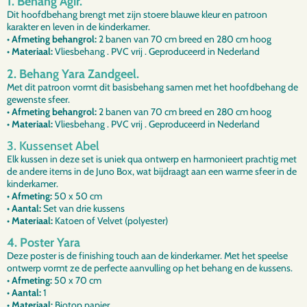
1. Behang Agir.
Dit hoofdbehang brengt met zijn stoere blauwe kleur en patroon
karakter en leven in de kinderkamer.
• Afmeting behangrol:
2 banen van 70 cm breed en 280 cm hoog
• Materiaal:
Vliesbehang . PVC vrij . Geproduceerd in Nederland
2. Behang Yara Zandgeel.
Met dit patroon vormt dit basisbehang samen met het hoofdbehang de
gewenste sfeer.
• Afmeting behangrol:
2 banen van 70 cm breed en 280 cm hoog
• Materiaal:
Vliesbehang . PVC vrij . Geproduceerd in Nederland
3. Kussenset Abel
Elk kussen in deze set is uniek qua ontwerp en harmonieert prachtig met
de andere items in de Juno Box, wat bijdraagt aan een warme sfeer in de
kinderkamer.
• Afmeting:
50 x 50 cm
• Aantal:
Set van drie kussens
• Materiaal:
Katoen of Velvet (polyester)
4. Poster Yara
Deze poster is de finishing touch aan de kinderkamer. Met het speelse
ontwerp vormt ze de perfecte aanvulling op het behang en de kussens.
•
Afmeting:
50 x 70 cm
• Aantal:
1
• Materiaal:
Biotop papier