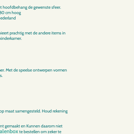
et hoofdbehang de gewenste sfeer.
280 cm hoog
Nederland
ieert prachtig met de andere items in
 kinderkamer.
amer. Met de speelse ontwerpen vormen
s.
 op maat samengesteld. Houd rekening
ant gemaakt en Kunnen daarom niet
talenbox
te bestellen om zeker te