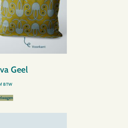
va Geel
ief BTW
elwagen