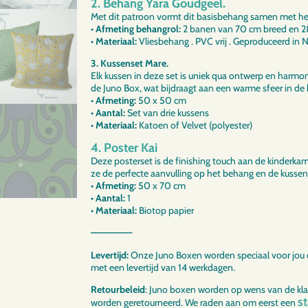
2. Behan
g Yara Goudgeel.
Met dit patroon vormt dit basisbehang samen met h
• Afmeting behangrol:
2 banen van 70 cm breed en 
• Materiaal:
Vliesbehang . PVC vrij . Geproduceerd in 
3. Kussenset Mare.
Elk kussen in deze set is uniek qua ontwerp en harmon
de Juno Box, wat bijdraagt aan een warme sfeer in de
• Afmeting:
50 x 50 cm
• Aantal:
Set van drie kussens
• Materiaal:
Katoen of Velvet (polyester)
4. Poster Kai
Deze posterset is de finishing touch aan de kinderk
ze de perfecte aanvulling op het behang en de kussen
•
Afmeting:
50 x 70 cm
• Aantal:
1
• Materiaal:
Biotop papier
——————
Levertijd:
Onze Juno Boxen worden speciaal voor jou
met een levertijd van 14 werkdagen.
Retourbeleid
: Juno boxen worden op wens van de kl
s
worden geretourneerd. We raden aan om eerst een