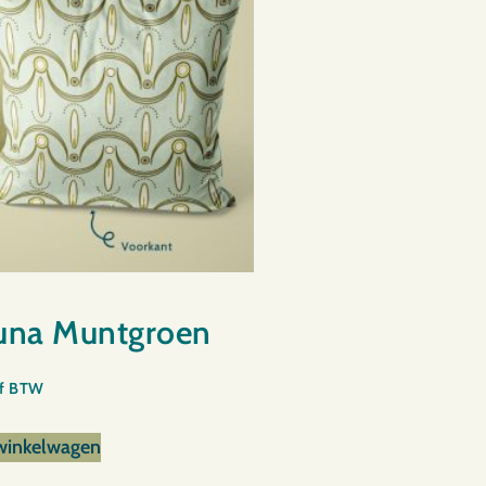
una Muntgroen
ef BTW
winkelwagen