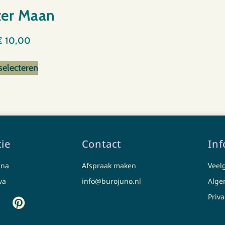
ter Maan
€
10,00
selecteren
tie
Contact
Inf
una
Afspraak maken
Veel
va
info@burojuno.nl
Alge
Priv